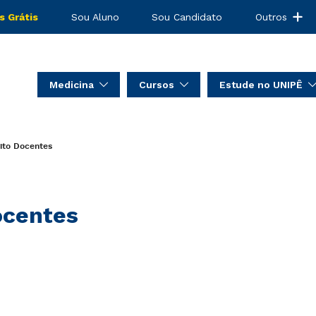
s Grátis
Sou Aluno
Sou Candidato
Outros
Medicina
Cursos
Estude no UNIPÊ
ito
Docentes
centes