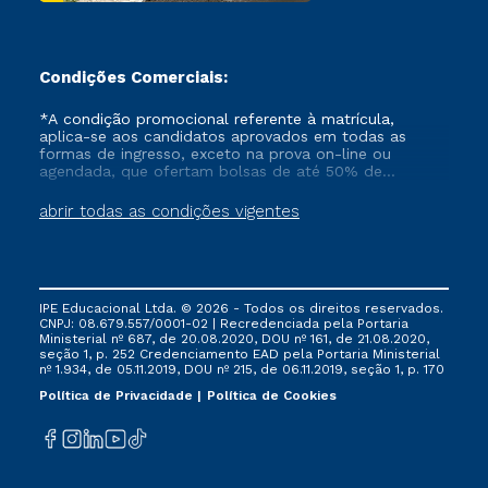
Condições Comerciais:
*A condição promocional referente à matrícula,
aplica-se aos candidatos aprovados em todas as
formas de ingresso, exceto na prova on-line ou
agendada, que ofertam bolsas de até 50% de
desconto, ambos ingressantes no semestre vigente,
que ainda não tenham efetivado e/ou não tenham
abrir todas as condições vigentes
cancelado ou trancado sua matrícula em uma das
Instituições da Cruzeiro do Sul Educacional, no
período de um ano. Tais condições não se aplicam
aos cursos de Medicina, e também para matriculados
via FIES, Prouni e outros programas governamentais, e
IPE Educacional Ltda. © 2026 - Todos os direitos reservados.
não se acumula com nenhuma outra campanha
CNPJ: 08.679.557/0001-02 | Recredenciada pela Portaria
ofertada pela Instituição.
Ministerial nº 687, de 20.08.2020, DOU nº 161, de 21.08.2020,
seção 1, p. 252 Credenciamento EAD pela Portaria Ministerial
nº 1.934, de 05.11.2019, DOU nº 215, de 06.11.2019, seção 1, p. 170
Política de Privacidade
Política de Cookies