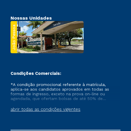
Nossas Unidades
João Pessoa
Condições Comerciais:
*A condição promocional referente à matrícula,
aplica-se aos candidatos aprovados em todas as
formas de ingresso, exceto na prova on-line ou
agendada, que ofertam bolsas de até 50% de
desconto, ambos ingressantes no semestre vigente,
que ainda não tenham efetivado e/ou não tenham
abrir todas as condições vigentes
cancelado ou trancado sua matrícula em uma das
Instituições da Cruzeiro do Sul Educacional, no
período de um ano. Tais condições não se aplicam
aos cursos de Medicina, e também para matriculados