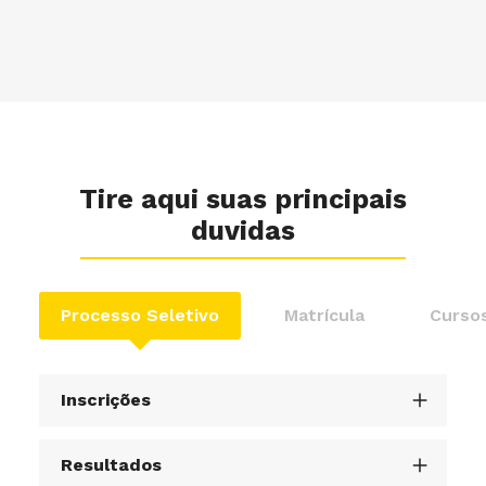
Tire aqui suas principais
duvidas
Processo Seletivo
Matrícula
Cursos
Inscrições
Resultados