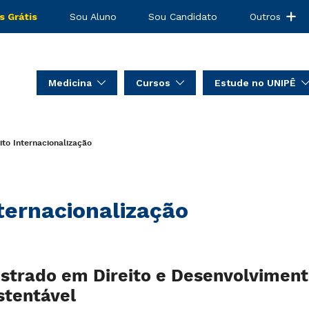
s Grátis
Sou Aluno
Sou Candidato
Outros
Medicina
Cursos
Estude no UNIPÊ
ito
Internacionalização
ternacionalização
strado em Direito e Desenvolvimen
stentável