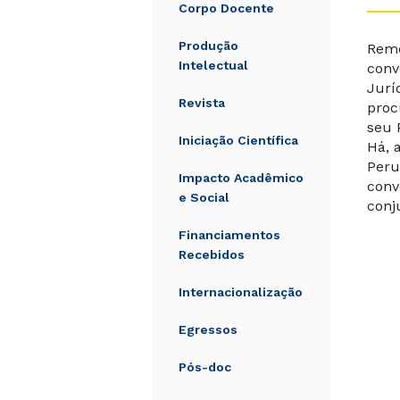
Corpo Docente
Produção
Remo
Intelectual
conv
Jurí
Revista
proc
seu 
Iniciação Científica
Há, 
Peru
Impacto Acadêmico
conv
e Social
conj
Financiamentos
Recebidos
Internacionalização
Egressos
Pós-doc