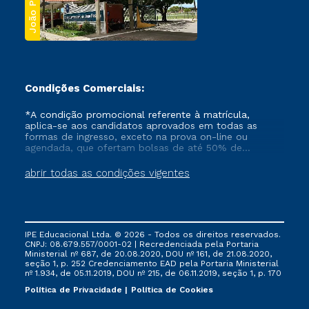
João Pessoa
Condições Comerciais:
*A condição promocional referente à matrícula,
aplica-se aos candidatos aprovados em todas as
formas de ingresso, exceto na prova on-line ou
agendada, que ofertam bolsas de até 50% de
desconto, ambos ingressantes no semestre vigente,
que ainda não tenham efetivado e/ou não tenham
abrir todas as condições vigentes
cancelado ou trancado sua matrícula em uma das
Instituições da Cruzeiro do Sul Educacional, no
período de um ano. Tais condições não se aplicam
aos cursos de Medicina, e também para matriculados
via FIES, Prouni e outros programas governamentais, e
IPE Educacional Ltda. © 2026 - Todos os direitos reservados.
não se acumula com nenhuma outra campanha
CNPJ: 08.679.557/0001-02 | Recredenciada pela Portaria
ofertada pela Instituição.
Ministerial nº 687, de 20.08.2020, DOU nº 161, de 21.08.2020,
seção 1, p. 252 Credenciamento EAD pela Portaria Ministerial
nº 1.934, de 05.11.2019, DOU nº 215, de 06.11.2019, seção 1, p. 170
Política de Privacidade
Política de Cookies