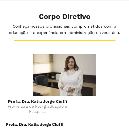
Corpo Diretivo
Conheça nossos profissionais comprometidos com a
educação e a experiência em administração universitária.
Pr
Co
Pr
Co
Profa. Dra. Katia Jorge Ciuffi
É 
Pró-reitora de Pós-graduação e
Pe
Pesquisa
Pr
da
Co
Profa. Dra. Katia Jorge Ciuffi
Un