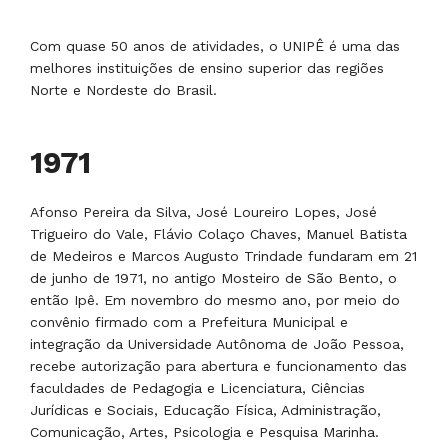
Com quase 50 anos de atividades, o UNIPÊ é uma das
melhores instituições de ensino superior das regiões
Norte e Nordeste do Brasil.
1972
O então Governador do Estado, Ernany Sátyro,
sancionou a Lei 3.688, que reconheceu os Institutos
Paraibanos de Educação – IPE de Utilidade Pública. A
Lei foi publicada no Diário Oficial do Estado, em 10 de
julho de 1972. Mas o marco deste ano foi a realização
do primeiro vestibular do IPE, para o qual se
inscreveram mais de trezentos candidatos.
1972