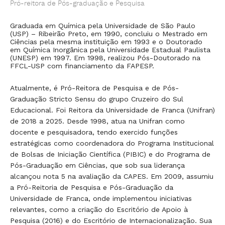
Pró-reitora de Pós-graduação e Pesquisa
pe
En
pr
Graduada em Química pela Universidade de São Paulo
ins
(USP) – Ribeirão Preto, em 1990, concluiu o Mestrado em
Ciências pela mesma instituição em 1993 e o Doutorado
em Química Inorgânica pela Universidade Estadual Paulista
(UNESP) em 1997. Em 1998, realizou Pós-Doutorado na
FFCL-USP com financiamento da FAPESP.
Atualmente, é Pró-Reitora de Pesquisa e de Pós-
Graduação Stricto Sensu do grupo Cruzeiro do Sul
Educacional. Foi Reitora da Universidade de Franca (Unifran)
de 2018 a 2025. Desde 1998, atua na Unifran como
docente e pesquisadora, tendo exercido funções
estratégicas como coordenadora do Programa Institucional
e
de Bolsas de Iniciação Científica (PIBIC) e do Programa de
de
e
Pós-Graduação em Ciências, que sob sua liderança
.
alcançou nota 5 na avaliação da CAPES. Em 2009, assumiu
em
a Pró-Reitoria de Pesquisa e Pós-Graduação da
oão
Universidade de Franca, onde implementou iniciativas
relevantes, como a criação do Escritório de Apoio à
Pesquisa (2016) e do Escritório de Internacionalização. Sua