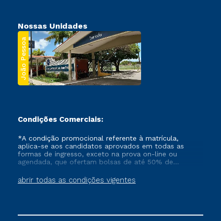
Nossas Unidades
João Pessoa
Condições Comerciais:
*A condição promocional referente à matrícula,
aplica-se aos candidatos aprovados em todas as
formas de ingresso, exceto na prova on-line ou
agendada, que ofertam bolsas de até 50% de
desconto, ambos ingressantes no semestre vigente,
que ainda não tenham efetivado e/ou não tenham
abrir todas as condições vigentes
cancelado ou trancado sua matrícula em uma das
Instituições da Cruzeiro do Sul Educacional, no
período de um ano. Tais condições não se aplicam
aos cursos de Medicina, e também para matriculados
via FIES, Prouni e outros programas governamentais, e