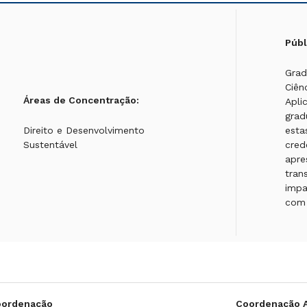
Públ
Grad
Ciên
Áreas de Concentração:
Apli
grad
Direito e Desenvolvimento
esta
Sustentável
cred
apre
tran
impa
com
oordenação
Coordenação 