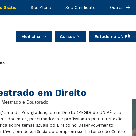
s Grátis
Sou Aluno
Sou Candidato
Outros
Medicina
Cursos
Estude no UNIPÊ
ito
strado em Direito
: Mestrado e Doutorado
grama de Pós-graduação em Direito (PPGD) do UNIPÊ visa
rar docentes, pesquisadores e profissionais para a reflexão
ífica sobre temas atuais do Direito no Desenvolvimento
ntável, em decorrência do compromisso histórico do Centro