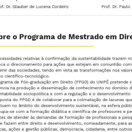
of. Dr. Glauber de Lucena Cordeiro
Prof. Dr. Paulo
bre o Programa de Mestrado em Dire
cessidades relativas à confirmação da sustentabilidade trazem 
ca o direcionamento para ações que estejam em comunhão com n
mir das sociedades, tendo em vista as transformações nos valore
o científico-tecnológico.
ograma de Pós-graduação em Direito (PPGD) do UNIPÊ pretende 
ência na produção e disseminação de conhecimento no domínio da
ntabilidade sociopolítica e com a regulação e o desenvolviment
posta do PPGD é de colaborar para a colmatação de lacunas que
tuem no âmbito do desenvolvimento sustentável, na esfera públi
upa-se com a formação didática e científica de professores e pe
es de atender às demandas de formação de profissionais e pesq
e fazem entre direito e desenvolvimento, nomeadamente, para a
icas, ações e gestão públicas, democracia, cidadania, entre outros,