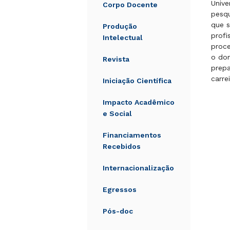
Unive
Corpo Docente
pesqu
que s
Produção
profi
Intelectual
proce
o dom
Revista
prepa
carre
Iniciação Científica
Impacto Acadêmico
e Social
Financiamentos
Recebidos
Internacionalização
Egressos
Pós-doc