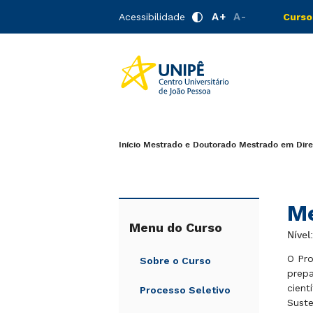
A+
A-
Acessibilidade
Curso
Início
Mestrado e Doutorado
Mestrado em Dire
Me
Menu do Curso
Nível
O Pro
Sobre o Curso
prepa
cient
Processo Seletivo
Suste