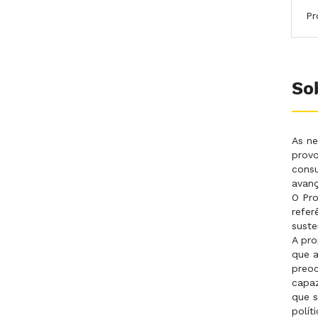
Pr
So
As ne
provo
consu
avanç
O Pr
refer
suste
A pro
que a
preoc
capaz
que s
polít