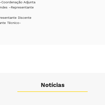
a -Coordenação Adjunta
nandes –Representante
resentante Discente
ante Técnico-
Notícias