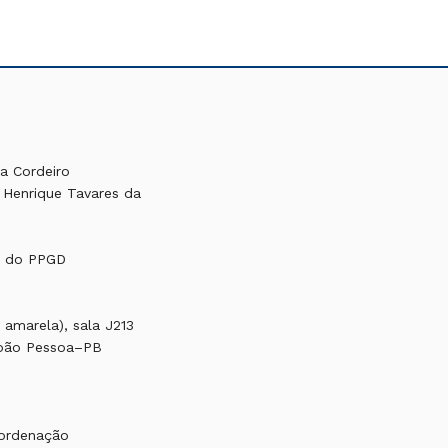
a Cordeiro
 Henrique Tavares da
ia do PPGD
amarela), sala J213
João Pessoa–PB
oordenação