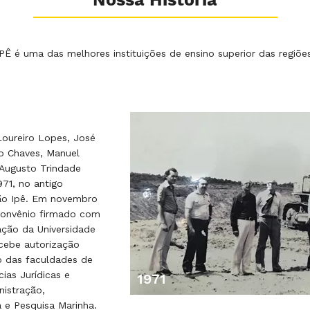
Nossa História
Ê é uma das melhores instituições de ensino superior das regiões
Loureiro Lopes, José
ço Chaves, Manuel
 Augusto Trindade
71, no antigo
ão Ipê. Em novembro
onvênio firmado com
ração da Universidade
cebe autorização
o das faculdades de
ias Jurídicas e
1971
nistração,
 e Pesquisa Marinha.