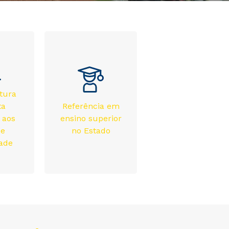
utura
ta
Referência em
 aos
ensino superior
 e
no Estado
ade