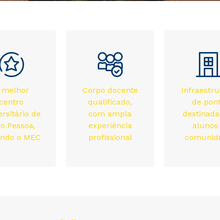
 melhor
Corpo docente
Infraestr
centro
qualificado,
de pon
ersitário de
com ampla
destinada
o Pessoa,
experiência
alunos
undo o MEC
profissional
comunid