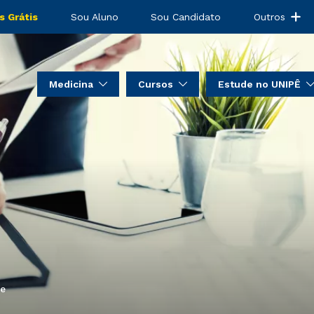
s Grátis
Sou Aluno
Sou Candidato
Outros
Medicina
Cursos
Estude no UNIPÊ
te