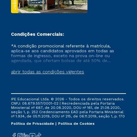
Condições Comerciais:
*A condição promocional referente à matrícula,
aplica-se aos candidatos aprovados em todas as
formas de ingresso, exceto na prova on-line ou
agendada, que ofertam bolsas de até 50% de
desconto, ambos ingressantes no semestre vigente,
que ainda não tenham efetivado e/ou não tenham
abrir todas as condições vigentes
cancelado ou trancado sua matrícula em uma das
Instituições da Cruzeiro do Sul Educacional, no
período de um ano. Tais condições não se aplicam
aos cursos de Medicina, e também para matriculados
via FIES, Prouni e outros programas governamentais, e
IPE Educacional Ltda. © 2026 - Todos os direitos reservados.
não se acumula com nenhuma outra campanha
CNPJ: 08.679.557/0001-02 | Recredenciada pela Portaria
ofertada pela Instituição.
Ministerial nº 687, de 20.08.2020, DOU nº 161, de 21.08.2020,
seção 1, p. 252 Credenciamento EAD pela Portaria Ministerial
nº 1.934, de 05.11.2019, DOU nº 215, de 06.11.2019, seção 1, p. 170
Política de Privacidade
Política de Cookies