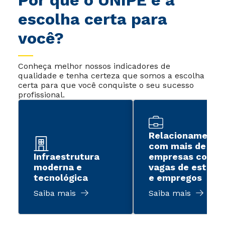
Por que o UNIPÊ é a
escolha certa para
você?
Conheça melhor nossos indicadores de
qualidade e tenha certeza que somos a escolha
certa para que você conquiste o seu sucesso
profissional.
Relacionamento
com mais de 2 m
Infraestrutura
empresas com
moderna e
vagas de estági
tecnológica
e empregos
Saiba mais
Saiba mais