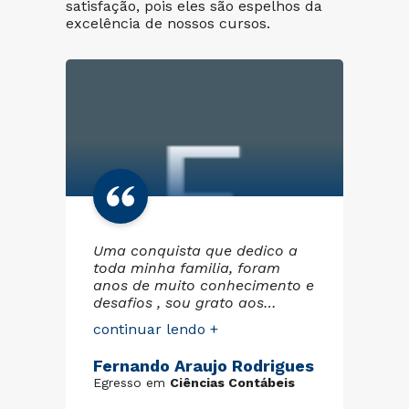
satisfação, pois eles são espelhos da
excelência de nossos cursos.
Uma conquista que dedico a
Na
ias
toda minha familia, foram
nu
anos de muito conhecimento e
qu
desafios , sou grato aos
é.
professores e tutores por todo
ma
continuar lendo +
co
suporte , obrigado Deus!
de
tu
Fernando Araujo Rodrigues
El
Egresso em
Ciências Contábeis
Eg
nha
to