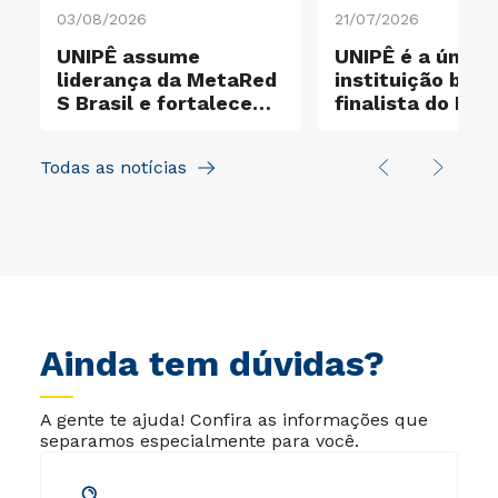
03/08/2026
21/07/2026
a
UNIPÊ assume
UNIPÊ é a única
liderança da MetaRed
instituição brasi
S Brasil e fortalece
finalista do Prê
a
protagonismo em
Internacional
sustentabilidade e
MetaRed S 202
Todas as notícias
internacionalização
Ainda tem dúvidas?
A gente te ajuda! Confira as informações que
separamos especialmente para você.