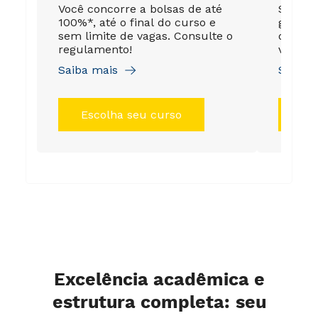
Você concorre a bolsas de até
Sua no
100%*, até o final do curso e
garant
sem limite de vagas. Consulte o
de até
regulamento!
válida 
Saiba mais
Saiba 
Escolha seu curso
Es
Excelência acadêmica e
estrutura completa: seu