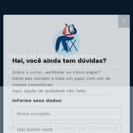
Bolsas de Estudo e Descontos
Hei, você ainda tem dúvidas?
Conheça as nossa opções e escolha a que melhor se
encaixa no seu perfil!
Sobre o curso, vestibular ou como pagar?
Deixe seu contato e bata um papo com um de
nossos consultores.
Aqui, opção de qualidade não falta.
Início
Benefícios
Bolsas de Estudo e Descontos
Informe seus dados:
Programas de
Bolsas de Estudo e