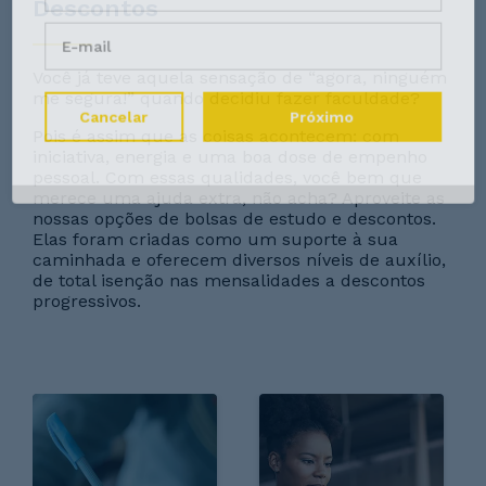
Descontos
Você já teve aquela sensação de “agora, ninguém
me segura!” quando decidiu fazer faculdade?
Cancelar
Próximo
Pois é assim que as coisas acontecem: com
iniciativa, energia e uma boa dose de empenho
pessoal. Com essas qualidades, você bem que
merece uma ajuda extra, não acha? Aproveite as
nossas opções de bolsas de estudo e descontos.
Elas foram criadas como um suporte à sua
caminhada e oferecem diversos níveis de auxílio,
de total isenção nas mensalidades a descontos
progressivos.