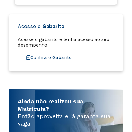
Regulamento Bolsa Universidade 2025
Lista de Convocados 2ª chamada Transferên
cia Medicina 1sem2026
Acesse o
Gabarito
Regulamento Regresso 1sem2026
Acesse o gabarito e tenha acesso ao seu
desempenho
Edital Transferência Medicina - 1sem2026
Confira o Gabarito
Regulamento Programa Bolsa Universidade d
e 2026
Aprovados - 1ª chamada - Enem Medicina - 1
sem2026
Cursos Livres de Odontologia - Edital de Men
salidades - 1sem2026
Ainda não realizou sua
Matrícula?
Edital Graduação Presencial 2026Edital Grad
uação Presencial 2026
Então aproveita e já garanta sua
vaga
Edital Ingresso via Enem Medicina 1sem2026