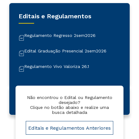
Editais e Regulamentos
Regulamento Regresso 2sem2026
Edital Graduação Presencial 2sem2026
Regulamento Vivo Valoriza 26.1
Regulamento de descontos comerciais 26.2
Lista de Convocados Enem Medicina 1sem20
Não encontrou o Edital ou Regulamento
26
desejado?
Clique no botão abaixo e realize uma
busca detalhada
Lista de Convocados Segunda Graduação Me
dicina 1sem2026
Editais e Regulamentos Anteriores
REGULAMENTO DE DESCONTOS COMERCIAIS
2026