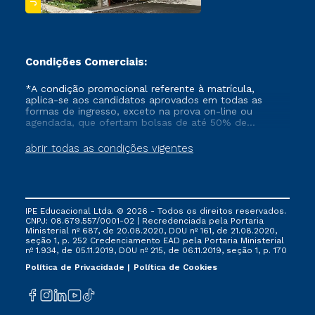
Condições Comerciais:
*A condição promocional referente à matrícula,
aplica-se aos candidatos aprovados em todas as
formas de ingresso, exceto na prova on-line ou
agendada, que ofertam bolsas de até 50% de
desconto, ambos ingressantes no semestre vigente,
que ainda não tenham efetivado e/ou não tenham
abrir todas as condições vigentes
cancelado ou trancado sua matrícula em uma das
Instituições da Cruzeiro do Sul Educacional, no
período de um ano. Tais condições não se aplicam
aos cursos de Medicina, e também para matriculados
via FIES, Prouni e outros programas governamentais, e
IPE Educacional Ltda. © 2026 - Todos os direitos reservados.
não se acumula com nenhuma outra campanha
CNPJ: 08.679.557/0001-02 | Recredenciada pela Portaria
ofertada pela Instituição.
Ministerial nº 687, de 20.08.2020, DOU nº 161, de 21.08.2020,
seção 1, p. 252 Credenciamento EAD pela Portaria Ministerial
nº 1.934, de 05.11.2019, DOU nº 215, de 06.11.2019, seção 1, p. 170
Política de Privacidade
Política de Cookies