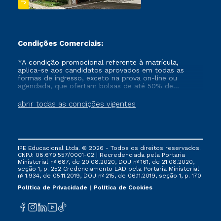
Condições Comerciais:
*A condição promocional referente à matrícula,
aplica-se aos candidatos aprovados em todas as
formas de ingresso, exceto na prova on-line ou
agendada, que ofertam bolsas de até 50% de
desconto, ambos ingressantes no semestre vigente,
que ainda não tenham efetivado e/ou não tenham
abrir todas as condições vigentes
cancelado ou trancado sua matrícula em uma das
Instituições da Cruzeiro do Sul Educacional, no
período de um ano. Tais condições não se aplicam
aos cursos de Medicina, e também para matriculados
via FIES, Prouni e outros programas governamentais, e
IPE Educacional Ltda. © 2026 - Todos os direitos reservados.
não se acumula com nenhuma outra campanha
CNPJ: 08.679.557/0001-02 | Recredenciada pela Portaria
ofertada pela Instituição.
Ministerial nº 687, de 20.08.2020, DOU nº 161, de 21.08.2020,
seção 1, p. 252 Credenciamento EAD pela Portaria Ministerial
nº 1.934, de 05.11.2019, DOU nº 215, de 06.11.2019, seção 1, p. 170
Política de Privacidade
Política de Cookies