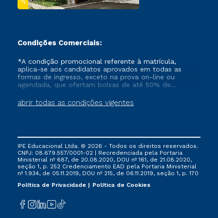
Condições Comerciais:
*A condição promocional referente à matrícula,
aplica-se aos candidatos aprovados em todas as
formas de ingresso, exceto na prova on-line ou
agendada, que ofertam bolsas de até 50% de
desconto, ambos ingressantes no semestre vigente,
que ainda não tenham efetivado e/ou não tenham
abrir todas as condições vigentes
cancelado ou trancado sua matrícula em uma das
Instituições da Cruzeiro do Sul Educacional, no
período de um ano. Tais condições não se aplicam
aos cursos de Medicina, e também para matriculados
via FIES, Prouni e outros programas governamentais, e
IPE Educacional Ltda. © 2026 - Todos os direitos reservados.
não se acumula com nenhuma outra campanha
CNPJ: 08.679.557/0001-02 | Recredenciada pela Portaria
ofertada pela Instituição.
Ministerial nº 687, de 20.08.2020, DOU nº 161, de 21.08.2020,
seção 1, p. 252 Credenciamento EAD pela Portaria Ministerial
nº 1.934, de 05.11.2019, DOU nº 215, de 06.11.2019, seção 1, p. 170
Política de Privacidade
Política de Cookies