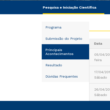
Pesquisa e Iniciação Científica
Programa
Submissão do Projeto
Data
Principais
Acontecimentos
05/04/20
feira
Resultado
17/04/201
Dúvidas Frequentes
Sábado
26/04/20
Sábado