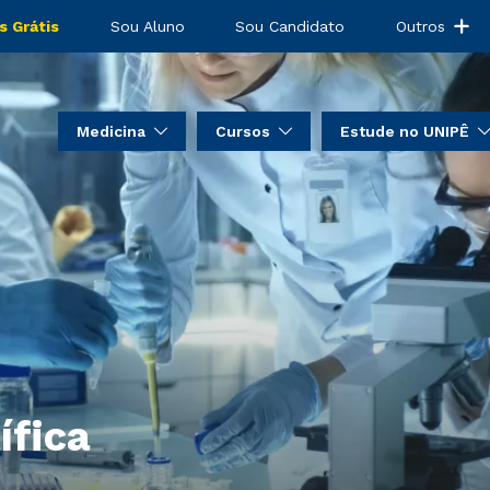
s Grátis
Sou Aluno
Sou Candidato
Outros
Medicina
Cursos
Estude no UNIPÊ
ífica