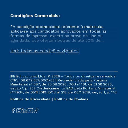
Condições Comerciais:
*A condição promocional referente à matrícula,
aplica-se aos candidatos aprovados em todas as
formas de ingresso, exceto na prova on-line ou
agendada, que ofertam bolsas de até 50% de
desconto, ambos ingressantes no semestre vigente,
que ainda não tenham efetivado e/ou não tenham
abrir todas as condições vigentes
cancelado ou trancado sua matrícula em uma das
Instituições da Cruzeiro do Sul Educacional, no
período de um ano. Tais condições não se aplicam
aos cursos de Medicina, e também para matriculados
via FIES, Prouni e outros programas governamentais, e
IPE Educacional Ltda. © 2026 - Todos os direitos reservados.
não se acumula com nenhuma outra campanha
CNPJ: 08.679.557/0001-02 | Recredenciada pela Portaria
ofertada pela Instituição.
Ministerial nº 687, de 20.08.2020, DOU nº 161, de 21.08.2020,
seção 1, p. 252 Credenciamento EAD pela Portaria Ministerial
nº 1.934, de 05.11.2019, DOU nº 215, de 06.11.2019, seção 1, p. 170
Política de Privacidade
Política de Cookies