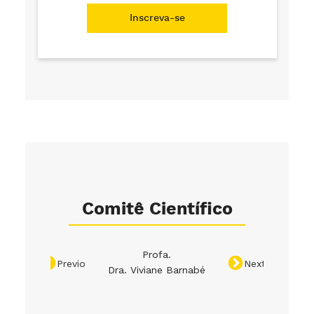
Inscreva-se
Comitê Científico
Profa.
Profa. 
Previous
Next
Dra. Viviane Barnabé
Fe