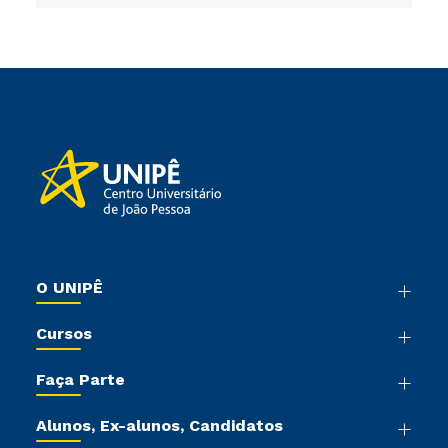
O UNIPÊ
Nossa História
Cursos
Sala de Imprensa
Graduação
Trabalhe Conosco
Faça Parte
Pós-graduação
Sou Colaborador
Vestibular Mérito
Cursos de Medicina
Tour Presencial
Alunos, Ex-alunos, Candidatos
Vestibular Múltipla Escolha
Cursos Livres