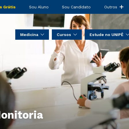
s Grátis
Sou Aluno
Sou Candidato
Outros
Medicina
Cursos
Estude no UNIPÊ
onitoria