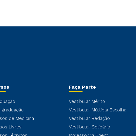
rsos
Faça Parte
duação
Vestibular Mérito
-graduação
Vestibular Múltipla Escolha
sos de Medicina
Vestibular Redação
sos Livres
Vestibular Solidário
sos Técnicos
Ingresso via Enem