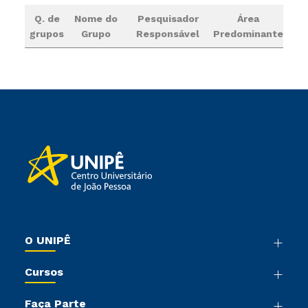
Q. de
Nome do
Pesquisador
Área
grupos
Grupo
Responsável
Predominante
O UNIPÊ
Nossa História
Cursos
Sala de Imprensa
Graduação
Trabalhe Conosco
Faça Parte