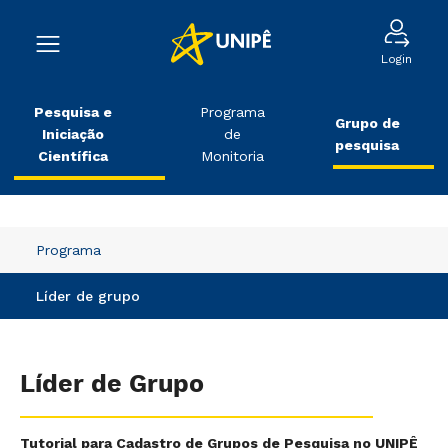
Login
Pesquisa e
Programa
Grupo de
Iniciação
de
pesquisa
Científica
Monitoria
Programa
Líder de grupo
Líder de Grupo
Tutorial para Cadastro de Grupos de Pesquisa no UNIPÊ