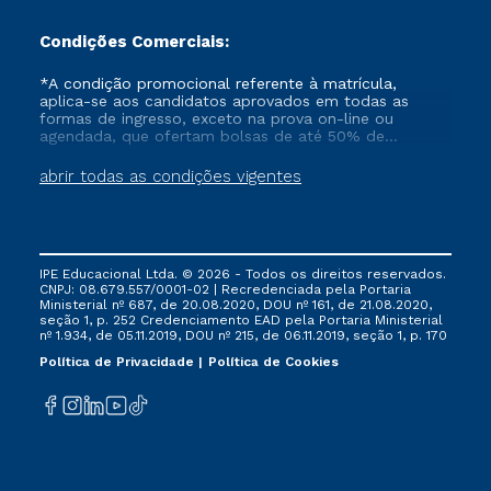
Condições Comerciais:
*A condição promocional referente à matrícula,
aplica-se aos candidatos aprovados em todas as
formas de ingresso, exceto na prova on-line ou
agendada, que ofertam bolsas de até 50% de
desconto, ambos ingressantes no semestre vigente,
que ainda não tenham efetivado e/ou não tenham
abrir todas as condições vigentes
cancelado ou trancado sua matrícula em uma das
Instituições da Cruzeiro do Sul Educacional, no
período de um ano. Tais condições não se aplicam
aos cursos de Medicina, e também para matriculados
via FIES, Prouni e outros programas governamentais, e
IPE Educacional Ltda. © 2026 - Todos os direitos reservados.
não se acumula com nenhuma outra campanha
CNPJ: 08.679.557/0001-02 | Recredenciada pela Portaria
ofertada pela Instituição.
Ministerial nº 687, de 20.08.2020, DOU nº 161, de 21.08.2020,
seção 1, p. 252 Credenciamento EAD pela Portaria Ministerial
nº 1.934, de 05.11.2019, DOU nº 215, de 06.11.2019, seção 1, p. 170
Política de Privacidade
Política de Cookies