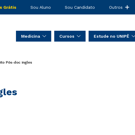
s Grátis
Sou Aluno
Sou Candidato
Outros
Medicina
Cursos
Estude no UNIPÊ
ito
Pós-doc
ingles
gles