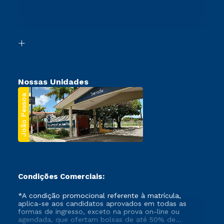
Canais de Atendimento
Retorne ao Curso
Acessibilidade
Transferência
Biblioteca
Segunda Graduação
Nossas Unidades
João Pessoa
Condições Comerciais:
*A condição promocional referente à matrícula,
aplica-se aos candidatos aprovados em todas as
formas de ingresso, exceto na prova on-line ou
agendada, que ofertam bolsas de até 50% de