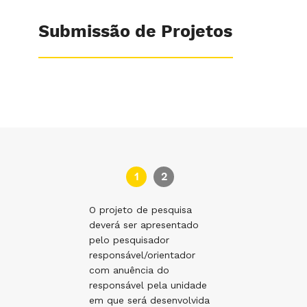
Submissão de Projetos
1
2
O projeto de pesquisa
Faça o
deverá ser apresentado
formulá
pelo pesquisador
responsável/orientador
com anuência do
responsável pela unidade
em que será desenvolvida