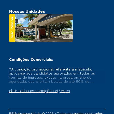
Nossas Unidades
João Pessoa
Condições Comerciais:
*A condição promocional referente à matrícula,
aplica-se aos candidatos aprovados em todas as
formas de ingresso, exceto na prova on-line ou
agendada, que ofertam bolsas de até 50% de
desconto, ambos ingressantes no semestre vigente,
que ainda não tenham efetivado e/ou não tenham
abrir todas as condições vigentes
cancelado ou trancado sua matrícula em uma das
Instituições da Cruzeiro do Sul Educacional, no
período de um ano. Tais condições não se aplicam
aos cursos de Medicina, e também para matriculados
via FIES, Prouni e outros programas governamentais, e
IPE Educacional Ltda. © 2026 - Todos os direitos reservados.