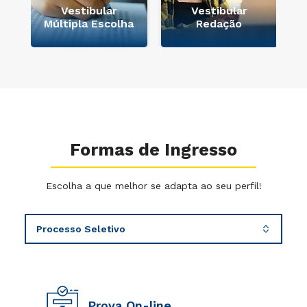
e
Vestibular
Vestibular
Múltipla Escolha
Redação
Formas de Ingresso
Escolha a que melhor se adapta ao seu perfil!
Prova On-line