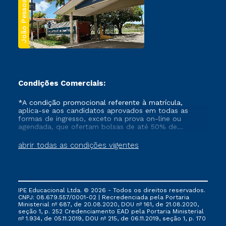
João Pessoa
Condições Comerciais:
*A condição promocional referente à matrícula,
aplica-se aos candidatos aprovados em todas as
formas de ingresso, exceto na prova on-line ou
agendada, que ofertam bolsas de até 50% de
desconto, ambos ingressantes no semestre vigente,
que ainda não tenham efetivado e/ou não tenham
abrir todas as condições vigentes
cancelado ou trancado sua matrícula em uma das
Instituições da Cruzeiro do Sul Educacional, no
período de um ano. Tais condições não se aplicam
aos cursos de Medicina, e também para matriculados
via FIES, Prouni e outros programas governamentais, e
IPE Educacional Ltda. © 2026 - Todos os direitos reservados.
não se acumula com nenhuma outra campanha
CNPJ: 08.679.557/0001-02 | Recredenciada pela Portaria
ofertada pela Instituição.
Ministerial nº 687, de 20.08.2020, DOU nº 161, de 21.08.2020,
seção 1, p. 252 Credenciamento EAD pela Portaria Ministerial
nº 1.934, de 05.11.2019, DOU nº 215, de 06.11.2019, seção 1, p. 170