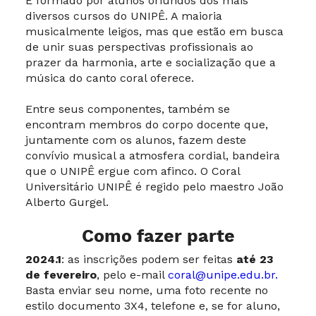
É formado por alunos oriundos dos mais
diversos cursos do UNIPÊ. A maioria
musicalmente leigos, mas que estão em busca
de unir suas perspectivas profissionais ao
prazer da harmonia, arte e socialização que a
música do canto coral oferece.
Entre seus componentes, também se
encontram membros do corpo docente que,
juntamente com os alunos, fazem deste
convívio musical a atmosfera cordial, bandeira
que o UNIPÊ ergue com afinco. O Coral
Universitário UNIPÊ é regido pelo maestro João
Alberto Gurgel.
Como fazer parte
2024.1
: as inscrições podem ser feitas
até 23
de fevereiro
, pelo e-mail
coral@unipe.edu.br.
Basta enviar seu nome, uma foto recente no
estilo documento 3X4, telefone e, se for aluno,