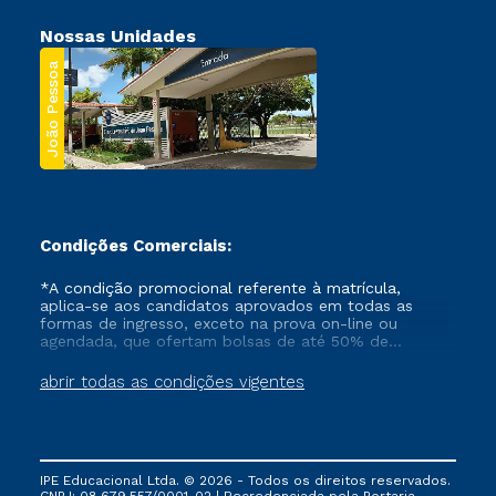
Nossas Unidades
João Pessoa
Condições Comerciais:
*A condição promocional referente à matrícula,
aplica-se aos candidatos aprovados em todas as
formas de ingresso, exceto na prova on-line ou
agendada, que ofertam bolsas de até 50% de
desconto, ambos ingressantes no semestre vigente,
que ainda não tenham efetivado e/ou não tenham
abrir todas as condições vigentes
cancelado ou trancado sua matrícula em uma das
Instituições da Cruzeiro do Sul Educacional, no
período de um ano. Tais condições não se aplicam
aos cursos de Medicina, e também para matriculados
via FIES, Prouni e outros programas governamentais, e
IPE Educacional Ltda. © 2026 - Todos os direitos reservados.
não se acumula com nenhuma outra campanha