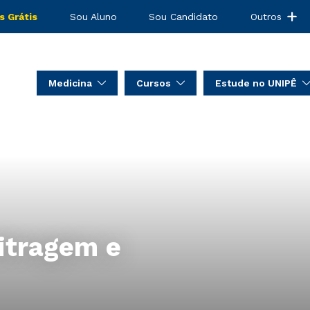
s Grátis
Sou Aluno
Sou Candidato
Outros
Medicina
Cursos
Estude no UNIPÊ
itragem e