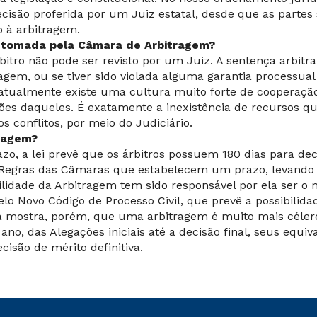
cisão proferida por um Juiz estatal, desde que as parte
 à arbitragem.
á tomada pela Câmara de Arbitragem?
itro não pode ser revisto por um Juiz. A sentença arbitra
ragem, ou se tiver sido violada alguma garantia processual
 atualmente existe uma cultura muito forte de cooperação
sões daqueles. É exatamente a inexistência de recursos qu
s conflitos, por meio do Judiciário.
ragem?
o, a lei prevê que os árbitros possuem 180 dias para dec
Regras das Câmaras que estabelecem um prazo, levando 
ilidade da Arbitragem tem sido responsável por ela ser o
pelo Novo Código de Processo Civil, que prevê a possibili
ia mostra, porém, que uma arbitragem é muito mais céler
 ano, das Alegações iniciais até a decisão final, seus equi
cisão de mérito definitiva.