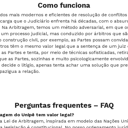
Como funciona
os mais modernos e eficientes de resolução de conflitos 
ecarga que o Judiciário enfrenta há décadas, com o absu
 Na Arbitragem, temos um método adversarial, em que os
m processo judicial, mas conduzido por árbitros que são 
do construção civil, por exemplo, as Partes possam convid
itros têm o mesmo valor legal que a sentença de um juiz e
s Partes e tenta, por meio de técnicas sofisticadas, retir
ue as Partes, sozinhas e muito psicologicamente envolvid
 decide o litígio, apenas tenta achar uma solução que pre
azigua a relação.
Perguntas frequentes – FAQ
agem do Unipê tem valor legal?
ma Lei de Arbitragem, inspirada em modelo das Nações Un
a legislação é constitucional. No nosso ordenamento jurí