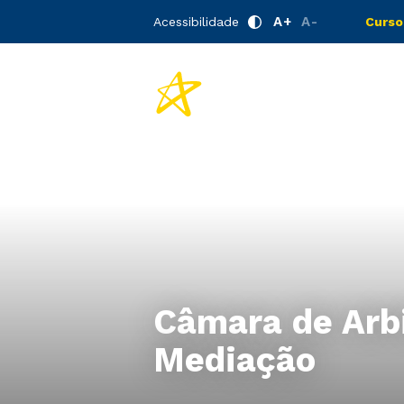
A+
A-
Acessibilidade
Curso
Câmara de Arb
Mediação