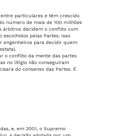
entre particulares e têm crescido
rdo número de mais de 100 milhões
 árbitros decidem o conflito com
escolhidos pelas Partes. Isso
ar engenheiros para decidir quem
statal.
ar o conflito da mente das partes
as no litígio não conseguiram
cisará do consenso das Partes. É
idas, e, em 2001, o Supremo
dico, a decisão adotada por um