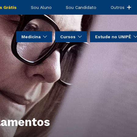
s Grátis
Sou Aluno
Sou Candidato
Outros
Medicina
Cursos
Estude no UNIPÊ
ulamentos