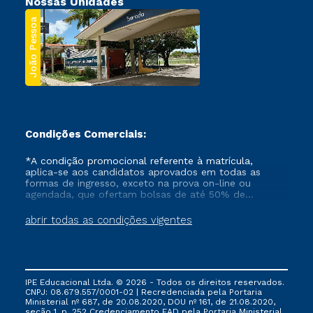
Nossas Unidades
João Pessoa
Condições Comerciais:
*A condição promocional referente à matrícula,
aplica-se aos candidatos aprovados em todas as
formas de ingresso, exceto na prova on-line ou
agendada, que ofertam bolsas de até 50% de
desconto, ambos ingressantes no semestre vigente,
que ainda não tenham efetivado e/ou não tenham
abrir todas as condições vigentes
cancelado ou trancado sua matrícula em uma das
Instituições da Cruzeiro do Sul Educacional, no
período de um ano. Tais condições não se aplicam
aos cursos de Medicina, e também para matriculados
via FIES, Prouni e outros programas governamentais, e
IPE Educacional Ltda. © 2026 - Todos os direitos reservados.
não se acumula com nenhuma outra campanha
CNPJ: 08.679.557/0001-02 | Recredenciada pela Portaria
ofertada pela Instituição.
Ministerial nº 687, de 20.08.2020, DOU nº 161, de 21.08.2020,
seção 1, p. 252 Credenciamento EAD pela Portaria Ministerial