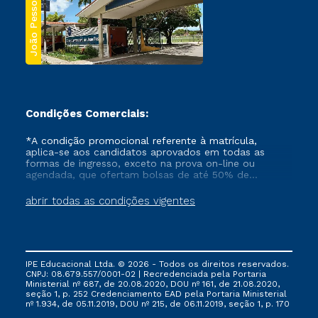
João Pessoa
Condições Comerciais:
*A condição promocional referente à matrícula,
aplica-se aos candidatos aprovados em todas as
formas de ingresso, exceto na prova on-line ou
agendada, que ofertam bolsas de até 50% de
desconto, ambos ingressantes no semestre vigente,
que ainda não tenham efetivado e/ou não tenham
abrir todas as condições vigentes
cancelado ou trancado sua matrícula em uma das
Instituições da Cruzeiro do Sul Educacional, no
período de um ano. Tais condições não se aplicam
aos cursos de Medicina, e também para matriculados
via FIES, Prouni e outros programas governamentais, e
IPE Educacional Ltda. © 2026 - Todos os direitos reservados.
não se acumula com nenhuma outra campanha
CNPJ: 08.679.557/0001-02 | Recredenciada pela Portaria
ofertada pela Instituição.
Ministerial nº 687, de 20.08.2020, DOU nº 161, de 21.08.2020,
seção 1, p. 252 Credenciamento EAD pela Portaria Ministerial
nº 1.934, de 05.11.2019, DOU nº 215, de 06.11.2019, seção 1, p. 170