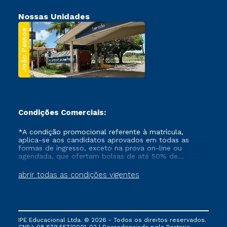
Nossas Unidades
João Pessoa
Condições Comerciais:
*A condição promocional referente à matrícula,
aplica-se aos candidatos aprovados em todas as
formas de ingresso, exceto na prova on-line ou
agendada, que ofertam bolsas de até 50% de
desconto, ambos ingressantes no semestre vigente,
que ainda não tenham efetivado e/ou não tenham
abrir todas as condições vigentes
cancelado ou trancado sua matrícula em uma das
Instituições da Cruzeiro do Sul Educacional, no
período de um ano. Tais condições não se aplicam
aos cursos de Medicina, e também para matriculados
via FIES, Prouni e outros programas governamentais, e
IPE Educacional Ltda. © 2026 - Todos os direitos reservados.
não se acumula com nenhuma outra campanha