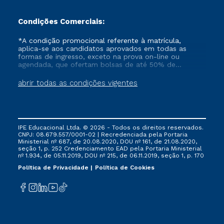
Condições Comerciais:
*A condição promocional referente à matrícula,
aplica-se aos candidatos aprovados em todas as
formas de ingresso, exceto na prova on-line ou
agendada, que ofertam bolsas de até 50% de
desconto, ambos ingressantes no semestre vigente,
que ainda não tenham efetivado e/ou não tenham
abrir todas as condições vigentes
cancelado ou trancado sua matrícula em uma das
Instituições da Cruzeiro do Sul Educacional, no
período de um ano. Tais condições não se aplicam
aos cursos de Medicina, e também para matriculados
via FIES, Prouni e outros programas governamentais, e
IPE Educacional Ltda. © 2026 - Todos os direitos reservados.
não se acumula com nenhuma outra campanha
CNPJ: 08.679.557/0001-02 | Recredenciada pela Portaria
ofertada pela Instituição.
Ministerial nº 687, de 20.08.2020, DOU nº 161, de 21.08.2020,
seção 1, p. 252 Credenciamento EAD pela Portaria Ministerial
nº 1.934, de 05.11.2019, DOU nº 215, de 06.11.2019, seção 1, p. 170
Política de Privacidade
Política de Cookies