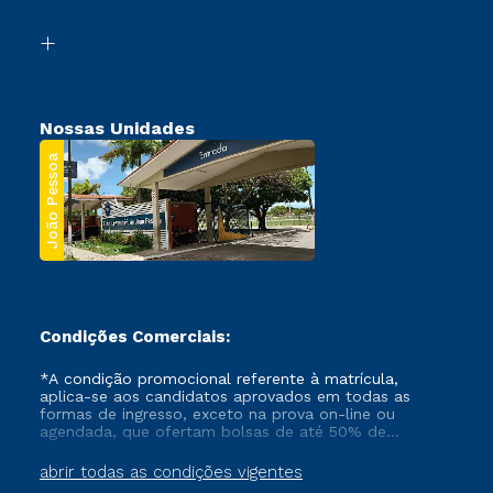
Transferência
Biblioteca
Segunda Graduação
Nossas Unidades
João Pessoa
Condições Comerciais:
*A condição promocional referente à matrícula,
aplica-se aos candidatos aprovados em todas as
formas de ingresso, exceto na prova on-line ou
agendada, que ofertam bolsas de até 50% de
desconto, ambos ingressantes no semestre vigente,
que ainda não tenham efetivado e/ou não tenham
abrir todas as condições vigentes
cancelado ou trancado sua matrícula em uma das