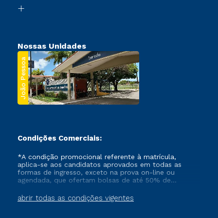
Biblioteca
Segunda Graduação
Nossas Unidades
João Pessoa
Condições Comerciais:
*A condição promocional referente à matrícula,
aplica-se aos candidatos aprovados em todas as
formas de ingresso, exceto na prova on-line ou
agendada, que ofertam bolsas de até 50% de
desconto, ambos ingressantes no semestre vigente,
que ainda não tenham efetivado e/ou não tenham
abrir todas as condições vigentes
cancelado ou trancado sua matrícula em uma das
Instituições da Cruzeiro do Sul Educacional, no