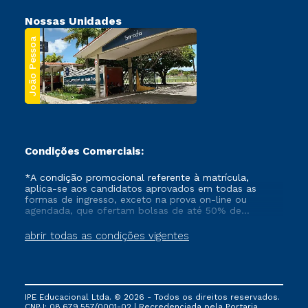
Nossas Unidades
João Pessoa
Condições Comerciais:
*A condição promocional referente à matrícula,
aplica-se aos candidatos aprovados em todas as
formas de ingresso, exceto na prova on-line ou
agendada, que ofertam bolsas de até 50% de
desconto, ambos ingressantes no semestre vigente,
que ainda não tenham efetivado e/ou não tenham
abrir todas as condições vigentes
cancelado ou trancado sua matrícula em uma das
Instituições da Cruzeiro do Sul Educacional, no
período de um ano. Tais condições não se aplicam
aos cursos de Medicina, e também para matriculados
via FIES, Prouni e outros programas governamentais, e
IPE Educacional Ltda. © 2026 - Todos os direitos reservados.
não se acumula com nenhuma outra campanha
CNPJ: 08.679.557/0001-02 | Recredenciada pela Portaria