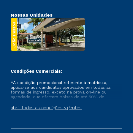
Nossas Unidades
João Pessoa
Condições Comerciais:
*A condição promocional referente à matrícula,
aplica-se aos candidatos aprovados em todas as
formas de ingresso, exceto na prova on-line ou
agendada, que ofertam bolsas de até 50% de
desconto, ambos ingressantes no semestre vigente,
que ainda não tenham efetivado e/ou não tenham
abrir todas as condições vigentes
cancelado ou trancado sua matrícula em uma das
Instituições da Cruzeiro do Sul Educacional, no
período de um ano. Tais condições não se aplicam
aos cursos de Medicina, e também para matriculados
via FIES, Prouni e outros programas governamentais, e