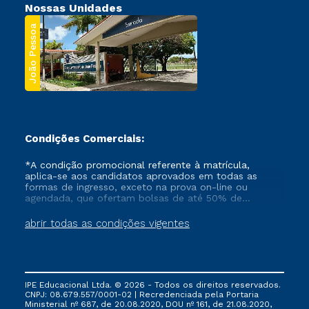
Nossas Unidades
João Pessoa
Condições Comerciais:
*A condição promocional referente à matrícula,
aplica-se aos candidatos aprovados em todas as
formas de ingresso, exceto na prova on-line ou
agendada, que ofertam bolsas de até 50% de
desconto, ambos ingressantes no semestre vigente,
que ainda não tenham efetivado e/ou não tenham
abrir todas as condições vigentes
cancelado ou trancado sua matrícula em uma das
Instituições da Cruzeiro do Sul Educacional, no
período de um ano. Tais condições não se aplicam
aos cursos de Medicina, e também para matriculados
via FIES, Prouni e outros programas governamentais, e
IPE Educacional Ltda. © 2026 - Todos os direitos reservados.
não se acumula com nenhuma outra campanha
CNPJ: 08.679.557/0001-02 | Recredenciada pela Portaria
ofertada pela Instituição.
Ministerial nº 687, de 20.08.2020, DOU nº 161, de 21.08.2020,