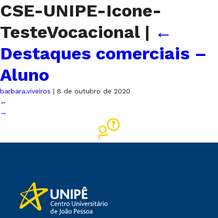
CSE-UNIPE-Icone-
TesteVocacional
|
←
Destaques comerciais –
Aluno
barbara.viveiros
|
8 de outubro de 2020
←
→