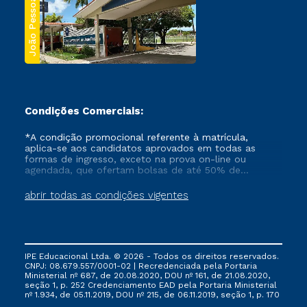
João Pessoa
Condições Comerciais:
*A condição promocional referente à matrícula,
aplica-se aos candidatos aprovados em todas as
formas de ingresso, exceto na prova on-line ou
agendada, que ofertam bolsas de até 50% de
desconto, ambos ingressantes no semestre vigente,
que ainda não tenham efetivado e/ou não tenham
abrir todas as condições vigentes
cancelado ou trancado sua matrícula em uma das
Instituições da Cruzeiro do Sul Educacional, no
período de um ano. Tais condições não se aplicam
aos cursos de Medicina, e também para matriculados
via FIES, Prouni e outros programas governamentais, e
IPE Educacional Ltda. © 2026 - Todos os direitos reservados.
não se acumula com nenhuma outra campanha
CNPJ: 08.679.557/0001-02 | Recredenciada pela Portaria
ofertada pela Instituição.
Ministerial nº 687, de 20.08.2020, DOU nº 161, de 21.08.2020,
seção 1, p. 252 Credenciamento EAD pela Portaria Ministerial
nº 1.934, de 05.11.2019, DOU nº 215, de 06.11.2019, seção 1, p. 170