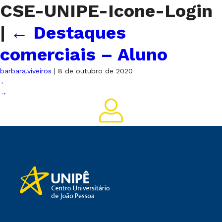
CSE-UNIPE-Icone-Login
|
←
Destaques
comerciais – Aluno
barbara.viveiros
|
8 de outubro de 2020
←
→