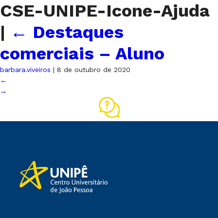
CSE-UNIPE-Icone-Ajuda
|
←
Destaques
comerciais – Aluno
barbara.viveiros
|
8 de outubro de 2020
←
→