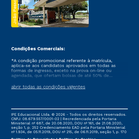
João Pessoa
Condições Comerciais:
*A condição promocional referente à matrícula,
aplica-se aos candidatos aprovados em todas as
formas de ingresso, exceto na prova on-line ou
agendada, que ofertam bolsas de até 50% de
desconto, ambos ingressantes no semestre vigente,
que ainda não tenham efetivado e/ou não tenham
abrir todas as condições vigentes
cancelado ou trancado sua matrícula em uma das
Instituições da Cruzeiro do Sul Educacional, no
período de um ano. Tais condições não se aplicam
aos cursos de Medicina, e também para matriculados
via FIES, Prouni e outros programas governamentais, e
IPE Educacional Ltda. © 2026 - Todos os direitos reservados.
não se acumula com nenhuma outra campanha
CNPJ: 08.679.557/0001-02 | Recredenciada pela Portaria
ofertada pela Instituição.
Ministerial nº 687, de 20.08.2020, DOU nº 161, de 21.08.2020,
seção 1, p. 252 Credenciamento EAD pela Portaria Ministerial
nº 1.934, de 05.11.2019, DOU nº 215, de 06.11.2019, seção 1, p. 170