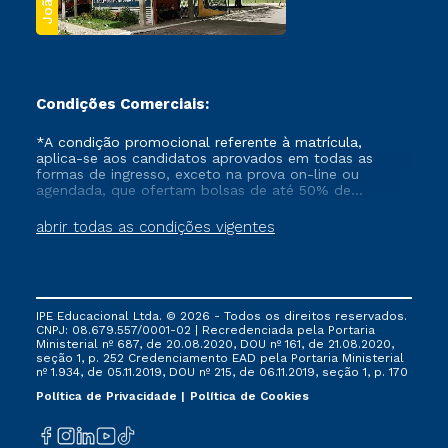
Condições Comerciais:
*A condição promocional referente à matrícula,
aplica-se aos candidatos aprovados em todas as
formas de ingresso, exceto na prova on-line ou
agendada, que ofertam bolsas de até 50% de
desconto, ambos ingressantes no semestre vigente,
que ainda não tenham efetivado e/ou não tenham
abrir todas as condições vigentes
cancelado ou trancado sua matrícula em uma das
Instituições da Cruzeiro do Sul Educacional, no
período de um ano. Tais condições não se aplicam
aos cursos de Medicina, e também para matriculados
via FIES, Prouni e outros programas governamentais, e
IPE Educacional Ltda. © 2026 - Todos os direitos reservados.
não se acumula com nenhuma outra campanha
CNPJ: 08.679.557/0001-02 | Recredenciada pela Portaria
ofertada pela Instituição.
Ministerial nº 687, de 20.08.2020, DOU nº 161, de 21.08.2020,
seção 1, p. 252 Credenciamento EAD pela Portaria Ministerial
nº 1.934, de 05.11.2019, DOU nº 215, de 06.11.2019, seção 1, p. 170
Política de Privacidade
Política de Cookies