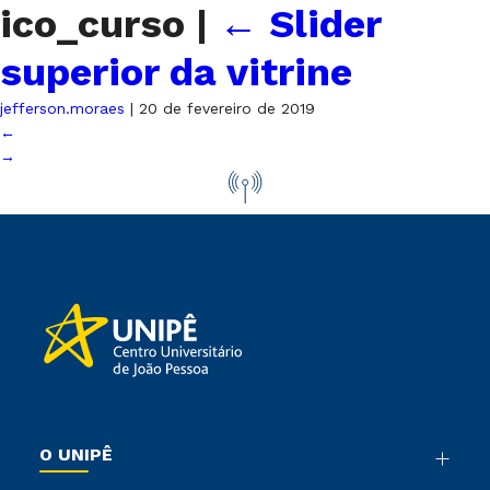
ico_curso
|
←
Slider
superior da vitrine
jefferson.moraes
|
20 de fevereiro de 2019
←
→
O UNIPÊ
Nossa História