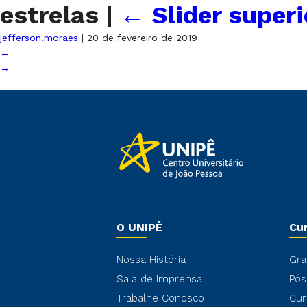
estrelas
|
←
Slider superi
jefferson.moraes
|
20 de fevereiro de 2019
←
→
O UNIPÊ
Cu
Nossa História
Gra
Sala de Imprensa
Pós
Trabalhe Conosco
Cur