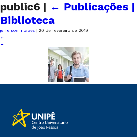
public6
|
←
Publicações |
Biblioteca
jefferson.moraes
|
20 de fevereiro de 2019
←
→