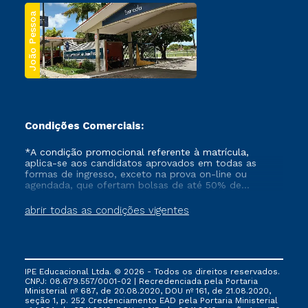
João Pessoa
Condições Comerciais:
*A condição promocional referente à matrícula,
aplica-se aos candidatos aprovados em todas as
formas de ingresso, exceto na prova on-line ou
agendada, que ofertam bolsas de até 50% de
desconto, ambos ingressantes no semestre vigente,
que ainda não tenham efetivado e/ou não tenham
abrir todas as condições vigentes
cancelado ou trancado sua matrícula em uma das
Instituições da Cruzeiro do Sul Educacional, no
período de um ano. Tais condições não se aplicam
aos cursos de Medicina, e também para matriculados
via FIES, Prouni e outros programas governamentais, e
IPE Educacional Ltda. © 2026 - Todos os direitos reservados.
não se acumula com nenhuma outra campanha
CNPJ: 08.679.557/0001-02 | Recredenciada pela Portaria
ofertada pela Instituição.
Ministerial nº 687, de 20.08.2020, DOU nº 161, de 21.08.2020,
seção 1, p. 252 Credenciamento EAD pela Portaria Ministerial