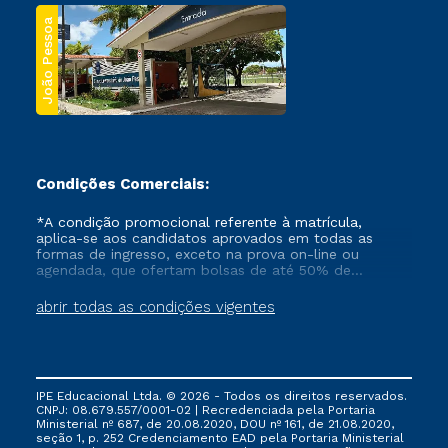
João Pessoa
Condições Comerciais:
*A condição promocional referente à matrícula,
aplica-se aos candidatos aprovados em todas as
formas de ingresso, exceto na prova on-line ou
agendada, que ofertam bolsas de até 50% de
desconto, ambos ingressantes no semestre vigente,
que ainda não tenham efetivado e/ou não tenham
abrir todas as condições vigentes
cancelado ou trancado sua matrícula em uma das
Instituições da Cruzeiro do Sul Educacional, no
período de um ano. Tais condições não se aplicam
aos cursos de Medicina, e também para matriculados
via FIES, Prouni e outros programas governamentais, e
IPE Educacional Ltda. © 2026 - Todos os direitos reservados.
não se acumula com nenhuma outra campanha
CNPJ: 08.679.557/0001-02 | Recredenciada pela Portaria
ofertada pela Instituição.
Ministerial nº 687, de 20.08.2020, DOU nº 161, de 21.08.2020,
seção 1, p. 252 Credenciamento EAD pela Portaria Ministerial