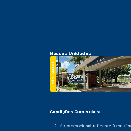
Nossas Unidades
João Pessoa
Condições Comerciais:
 poderão sofrer alterações nos períodos de rematrícula conforme
*A condição promocional referente à matrícul