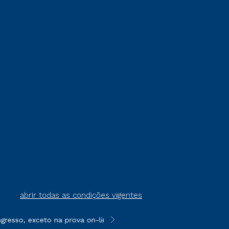
abrir todas as condições vigentes
resso, exceto na prova on-line ou agendada, que ofertam bolsas
**Semipresencial é um formato do E