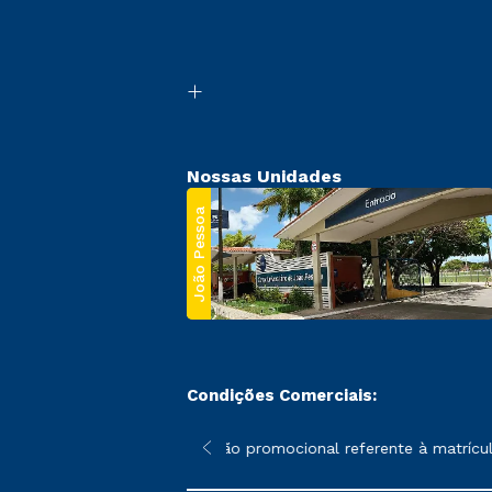
Nossas Unidades
João Pessoa
Condições Comerciais:
 poderão sofrer alterações nos períodos de rematrícula conforme
*A condição promocional referente à matrícula