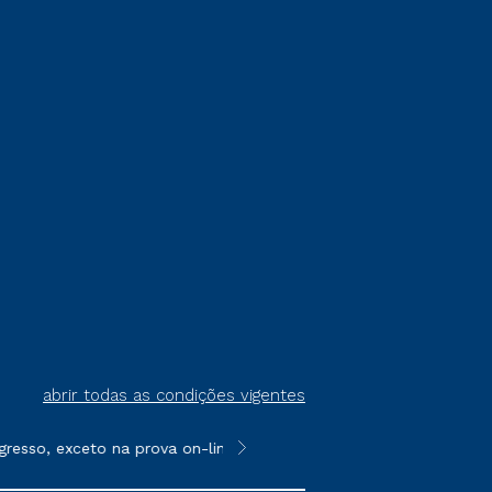
abrir todas as condições vigentes
resso, exceto na prova on-line ou agendada, que ofertam bolsas 
**Semipresencial é um formato do E