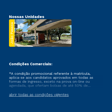
Nossas Unidades
João Pessoa
Condições Comerciais:
*A condição promocional referente à matrícula,
aplica-se aos candidatos aprovados em todas as
formas de ingresso, exceto na prova on-line ou
agendada, que ofertam bolsas de até 50% de
desconto, ambos ingressantes no semestre vigente,
que ainda não tenham efetivado e/ou não tenham
abrir todas as condições vigentes
cancelado ou trancado sua matrícula em uma das
Instituições da Cruzeiro do Sul Educacional, no
período de um ano. Tais condições não se aplicam
aos cursos de Medicina, e também para matriculados