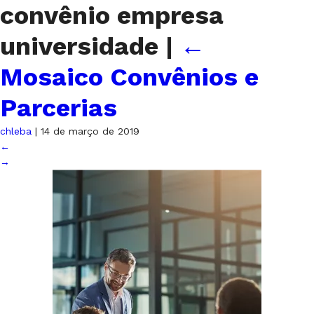
convênio empresa
universidade
|
←
Mosaico Convênios e
Parcerias
chleba
|
14 de março de 2019
←
→