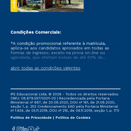
Condições Comerciais:
*A condição promocional referente à matrícula,
aplica-se aos candidatos aprovados em todas as
formas de ingresso, exceto na prova on-line ou
agendada, que ofertam bolsas de até 50% de
desconto, ambos ingressantes no semestre vigente,
que ainda não tenham efetivado e/ou não tenham
abrir todas as condições vigentes
cancelado ou trancado sua matrícula em uma das
Instituições da Cruzeiro do Sul Educacional, no
período de um ano. Tais condições não se aplicam
aos cursos de Medicina, e também para matriculados
via FIES, Prouni e outros programas governamentais, e
IPE Educacional Ltda. © 2026 - Todos os direitos reservados.
não se acumula com nenhuma outra campanha
CNPJ: 08.679.557/0001-02 | Recredenciada pela Portaria
ofertada pela Instituição.
Ministerial nº 687, de 20.08.2020, DOU nº 161, de 21.08.2020,
seção 1, p. 252 Credenciamento EAD pela Portaria Ministerial
nº 1.934, de 05.11.2019, DOU nº 215, de 06.11.2019, seção 1, p. 170
Política de Privacidade
Política de Cookies