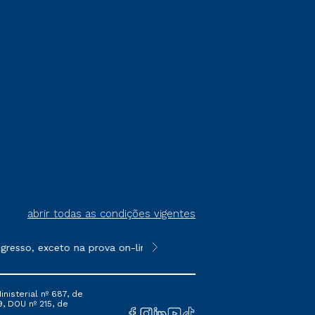
abrir todas as condições vigentes
sso, exceto na prova on-line ou agendada, que ofertam bolsas d
**Semipresencial é um formato do E
nisterial nº 687, de
9, DOU nº 215, de