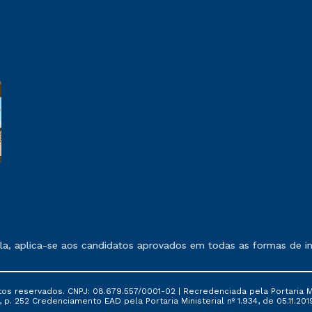
 exposto no contrato de prestação de serviços.
 aplica-se aos candidatos aprovados em todas as formas de ingre
tos reservados. CNPJ: 08.679.557/0001-02 | Recredenciada pela Portaria Mi
, p. 252 Credenciamento EAD pela Portaria Ministerial nº 1.934, de 05.11.201